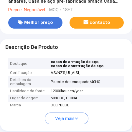
andares, Casa de aço pré-fabricada branca Casa
modular
Preço：Negociável
MOQ：1SET
Melhor preço
contacto
Descrição De Produto
,
casas de armação de aço
Destaque
casas de construção de aço
Certificação
AS/NZS,UL,AISI,
Detalhes da
Pacote desencapado/40HQ
embalagem
Habilidade da fonte
12000houses/year
Lugar de origem
NINGBO, CHINA
Marca
DEEPBLUE
Veja mais