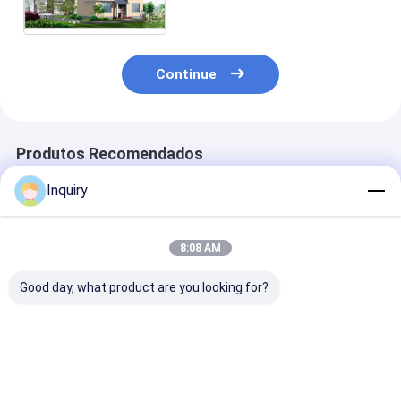
fabricada branca Casa
modular
Continue
Produtos Recomendados
Inquiry
8:08 AM
Good day, what product are you looking for?
Estilo moderno
Casas
Fabrica Constr
personalizado do
personalizadas de
Sistema Panel
projeto que constrói
aço leve pré-
Estrutura de 
o luxo claro da casa
fabricadas de metal
Vila Prefabric
pré-fabricada da
resistentes a
New Design Ca
Melhor preço
Melhor preço
Melhor pr
construção de aço
terremotos 100 anos
Personalizada