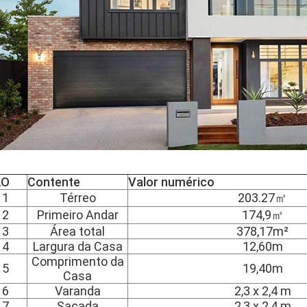
ÃO
Contente
Valor numérico
1
Térreo
203.27㎡
2
Primeiro Andar
174,9㎡
3
Área total
378,17m²
4
Largura da Casa
12,60m
Comprimento da
5
19,40m
Casa
6
Varanda
2,3 x 2,4 m
7
Sacada
2,3 x 2,4 m