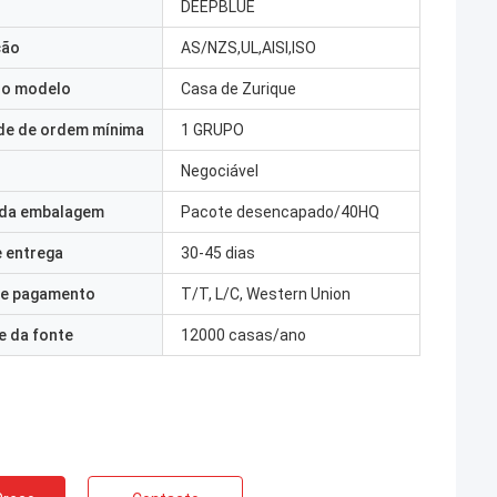
DEEPBLUE
ção
AS/NZS,UL,AISI,ISO
o modelo
Casa de Zurique
de de ordem mínima
1 GRUPO
Negociável
 da embalagem
Pacote desencapado/40HQ
 entrega
30-45 dias
e pagamento
T/T, L/C, Western Union
e da fonte
12000 casas/ano