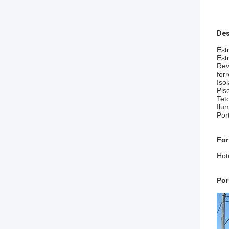
Des
Est
Est
Rev
forr
Iso
Pis
Tet
Ilu
Por
For
Hote
Por