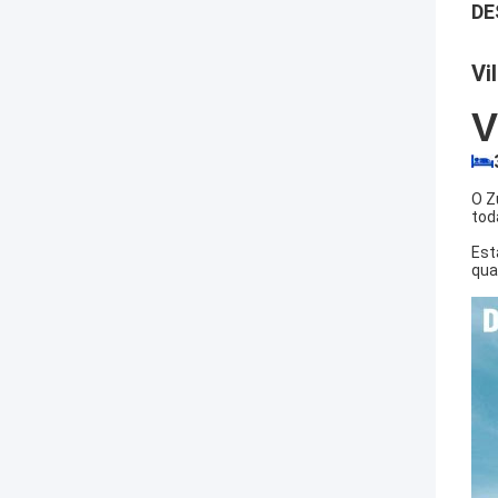
DE
Vi
V
O Z
tod
Est
qua