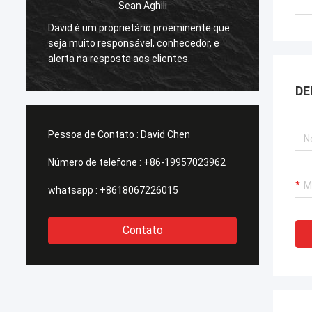
Sean Aghili
Eu rec
David é um proprietário proeminente que
Smarth
seja muito responsável, conhecedor, e
dos po
alerta na resposta aos clientes.
soluçõ
qualqu
DE
Pessoa de Contato :
David Chen
Número de telefone :
+86-19957023962
whatsapp :
+8618067226015
Contato