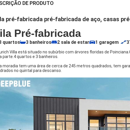
SCRIÇÃO DE PRODUTO
lla pré-fabricada pré-fabricada de aço, casas pr
ila Pré-fabricada
3 quartos
3 banheiros
2 sala de estar
1 garagem
3
urich Villa está situado no subúrbio com árvores floridas de Poincia
a parte.4 quartos e 3 banheiros.
a moradia tem uma área de cerca de 245 metros quadrados, tem garag
drados no quintal para descanso.