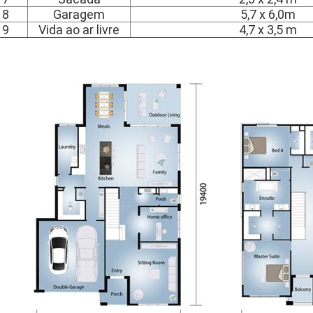
8
Garagem
5,7 x 6,0m
9
Vida ao ar livre
4,7 x 3,5 m