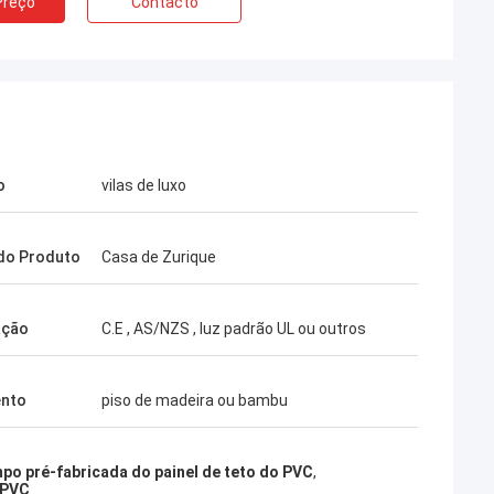
Preço
Contacto
o
vilas de luxo
do Produto
Casa de Zurique
ação
C.E , AS/NZS , luz padrão UL ou outros
ento
piso de madeira ou bambu
po pré-fabricada do painel de teto do PVC
,
 PVC