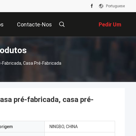
Portuguese
os
Contacte-Nos
Pedir Um
rodutos
Orçamento
-Fabricada, Casa Pré-Fabricada
asa pré-fabricada, casa pré-
origem
NINGBO, CHINA