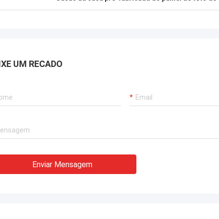
Gary
omendo altamente David de
ouse azul profundo para a procura
Os trabalhos de equipe 
vos de aço - moldado abrigando as
muito sérios e responsáv
es que podem ser enviadas em
er lugar no mundo.
IXE UM RECADO
Enviar Mensagem