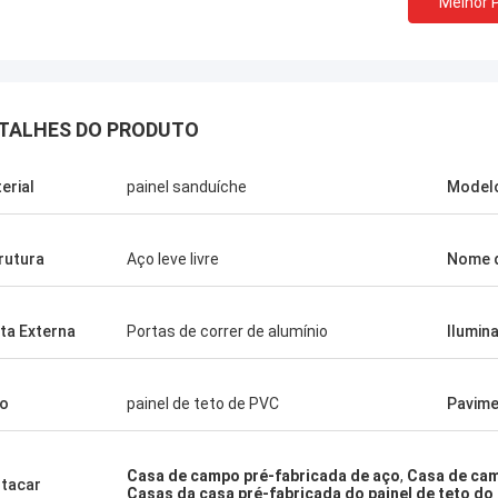
Melhor 
TALHES DO PRODUTO
erial
painel sanduíche
Model
rutura
Aço leve livre
Nome 
ta Externa
Portas de correr de alumínio
Ilumin
o
painel de teto de PVC
Pavim
Casa de campo pré-fabricada de aço
,
Casa de cam
tacar
Casas da casa pré-fabricada do painel de teto do
Michael Cairns