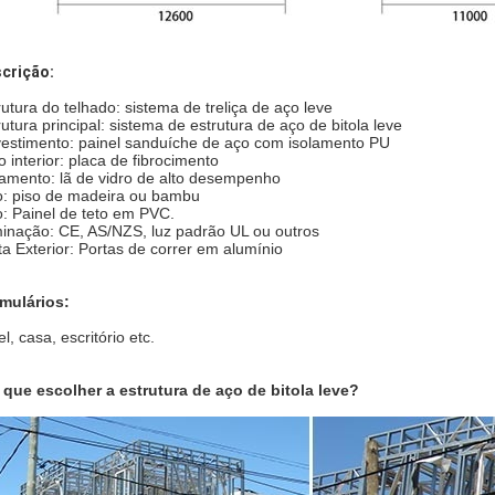
crição:
rutura do telhado: sistema de treliça de aço leve
rutura principal: sistema de estrutura de aço de bitola leve
estimento: painel sanduíche de aço com isolamento PU
o interior: placa de fibrocimento
lamento: lã de vidro de alto desempenho
o: piso de madeira ou bambu
o: Painel de teto em PVC.
minação: CE, AS/NZS, luz padrão UL ou outros
ta Exterior: Portas de correr em alumínio
mulários:
l, casa, escritório etc.
 que escolher a estrutura de aço de bitola leve?