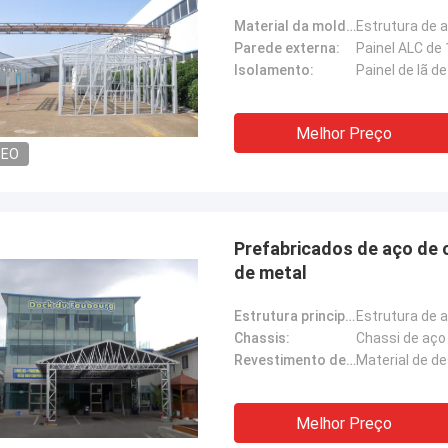
Material da moldura:
Parede externa:
Painel ALC de
Isolamento:
Painel de lã 
Melhor Preço
DEO
Prefabricados de aço de c
de metal
Estrutura principal:
Estrutura de a
Chassis:
Chassi de aço
Revestimento de parede:
Material de d
Melhor Preço