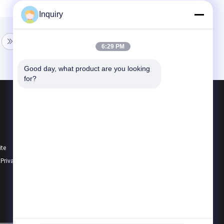
Inquiry
6:29 PM
Good day, what product are you looking 
for?
Produtos
Casa de aço da casa pré-fabricada
Casa de campo da casa pré-fabricada
ite
Jogos da casa da casa pré-fabricada
e Privacidade
Todas as categorias