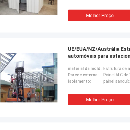
Melhor Preço
UE/EUA/NZ/Austrália Est
automóveis para estacio
material da moldura:
Parede externa:
Painel ALC de
Isolamento:
painel sanduí
Melhor Preço