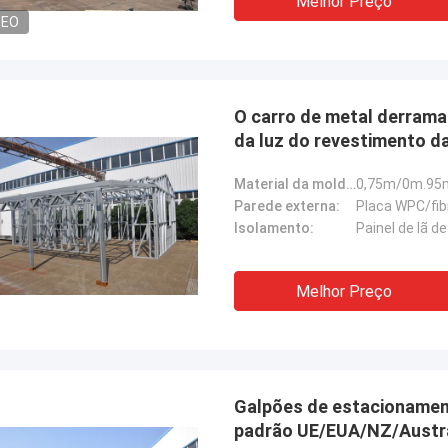
Melhor Preço
DEO
O carro de metal derrama
da luz do revestimento d
Material da moldura:
Parede externa:
Placa WPC/fib
Isolamento:
Painel de lã 
Melhor Preço
Galpões de estacionament
padrão UE/EUA/NZ/Austrá