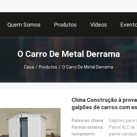
Quem Somos
Produtos
Vídeos
Event
O Carro De Metal Derrama
Casa
/
Produtos
/
O Carro De Metal Derrama
China Construção à prova
galpões de carros com es
Palavras-chave:
Galpões para 
Parede externa:
Painel ALC de
Isolamento:
painel sanduí