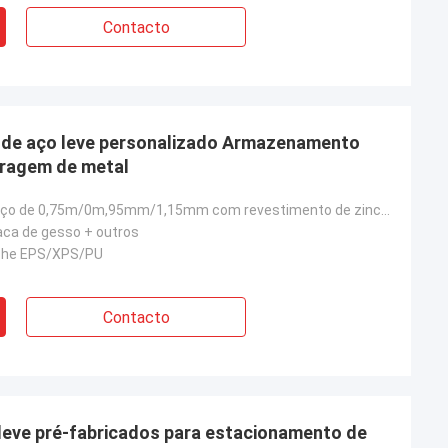
Contacto
Bob
Que equipe maravilhosa, eu estou feliz
de Deepblue são
ser os sócios, e eu estamos igualmente
el, eu confio-os.
felizes transformar-se amigos nas vidas.
o de aço leve personalizado Armazenamento
aragem de metal
Estrutura de aço de 0,75m/0m,95mm/1,15mm com revestimento de zinco AZ150
ca de gesso + outros
íche EPS/XPS/PU
Contacto
 leve pré-fabricados para estacionamento de