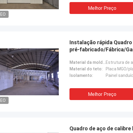
Melhor Preço
Michael Cairns
DEO
Gary
omendo altamente David de
ouse azul profundo para a procura
Os trabalhos de equipe 
vos de aço - moldado abrigando as
muito sérios e responsáv
es que podem ser enviadas em
Instalação rápida Quadr
er lugar no mundo.
pré-fabricado/Fábrica/G
Material da moldura:
Material do teto:
Placa MGO/pla
Isolamento:
Painel sandu
Melhor Preço
DEO
Quadro de aço de calibre