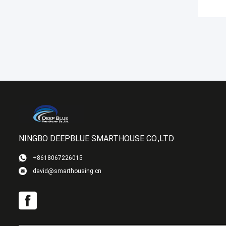
NINGBO DEEPBLUE SMARTHOUSE CO.,LTD
+8618067226015
david@smarthousing.cn