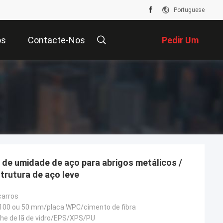
Portuguese
os
Contacte-Nos
Pedir Um
Orçamento
 de umidade de aço para abrigos metálicos /
trutura de aço leve
carros
 100 ou 50 mm/placa WPC/cimento de fibra
che de lã de vidro/EPS/XPS/PU