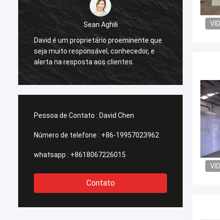
VI
Sean Aghili
Eu rec
David é um proprietário proeminente que
Smarth
seja muito responsável, conhecedor, e
dos po
alerta na resposta aos clientes.
soluçõ
qualqu
Pessoa de Contato :
David Chen
Número de telefone :
+86-19957023962
whatsapp :
+8618067226015
VI
Contato