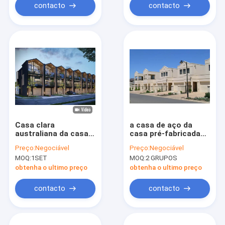
contacto
contacto
Casa clara
a casa de aço da
australiana da casa
casa pré-fabricada
pré-fabricada do
trabalha prédios de
Preço:
Negociável
Preço:
Negociável
projeto dos jogos de
apartamentos leves
MOQ:
1SET
MOQ:
2 GRUPOS
construção de casas
da casa pré-
da armação de aço
fabricada da
obtenha o ultimo preço
obtenha o ultimo preço
armação de aço do
calibre
contacto
contacto