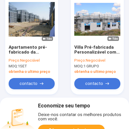
Apartamento pré-
Villa Pré-fabricada
fabricado da
Personalizável com
resistência do prédio
Estrutura de Aço
Preço:
Negociável
Preço:
Negociável
de
Leve – Casa Modular
MOQ:
1SET
MOQ:
1 GRUPO
apartamentos/tufão
Isolada de
da armação de aço
Construção Rápida
obtenha o ultimo preço
obtenha o ultimo preço
contacto
contacto
Economize seu tempo
Deixe-nos contatar os melhores produtos
com você.