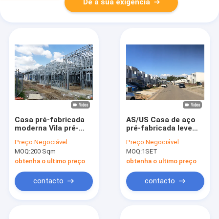
Dê a sua exigência
Casa pré-fabricada
AS/US Casa de aço
moderna Vila pré-
pré-fabricada leve
fabricada Casa pré-
Boa resistência ao
Preço:
Negociável
Preço:
Negociável
fabricada de aço leve
terremoto Edifícios
MOQ:
200 Sqm
MOQ:
1SET
pré-fabricados de
metal
obtenha o ultimo preço
obtenha o ultimo preço
contacto
contacto