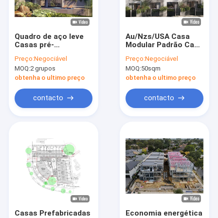
Sobre nós
Visita à fábrica
Quadro de aço leve
Au/Nzs/USA Casa
Casas pré-
Modular Padrão Casa
Controle de qualidade
fabricadas Casas de
Prefabricada Edifício
Preço:
Negociável
Preço:
Negociável
sistema dobrável
Casa Estrutura de
MOQ:
2 grupos
MOQ:
50sqm
Moderno Design Para
Aço Leve
Contacte-nos
unidades de hotel
Apartamento
obtenha o ultimo preço
obtenha o ultimo preço
Notícias
contacto
contacto
Casos
Solicite um orçamento
Casa de aço da casa pré-fabricada
Casa de campo da casa pré-fabricada
Casas Prefabricadas
Economia energética