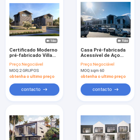
Certificado Moderno
Casa Pré-fabricada
pré-fabricado Villa
Acessível de Aço
Townhouse
com Economia de
Preço:
Negociável
Preço:
Negociável
Galvanizado Light
Energia, Casa
MOQ:
2 GRUPOS
MOQ:
sqm 60
Gauge Estrutura de
Modular, Residência
Aço
Pré-fabricada
obtenha o ultimo preço
obtenha o ultimo preço
contacto
contacto
Para casa
Produtos
Vídeos