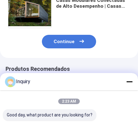
Casas Modulares Conectadas
de Alto Desempenho | Casas
Pré-fabricadas com Estrutura
de Aço e Portas Deslizantes de
Alumínio
Continue
Produtos Recomendados
Inquiry
2:23 AM
Good day, what product are you looking for?
1. Prefabricado
O lazer pré-fabricou
Design
Prefab Geo Dome
a casa pequena da
Personalizado