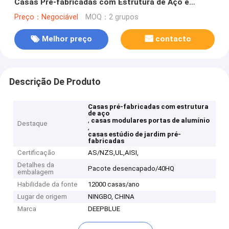
Casas Pré-fabricadas com Estrutura de Aço e
Portas Deslizantes de Alumínio
Preço：Negociável
MOQ：2 grupos
Melhor preço
contacto
Descrição De Produto
Casas pré-fabricadas com estrutura
de aço
,
casas modulares portas de alumínio
Destaque
,
casas estúdio de jardim pré-
fabricadas
Certificação
AS/NZS,UL,AISI,
Detalhes da
Pacote desencapado/40HQ
embalagem
Habilidade da fonte
12000 casas/ano
Lugar de origem
NINGBO, CHINA
Marca
DEEPBLUE