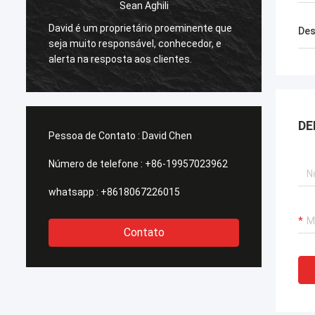
Sean Aghili
Eu rec
David é um proprietário proeminente que
Des
Smarth
seja muito responsável, conhecedor, e
dos po
alerta na resposta aos clientes.
soluçõ
qualqu
DE
Pessoa de Contato :
David Chen
Número de telefone :
+86-19957023962
whatsapp :
+8618067226015
Contato