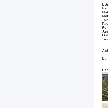
Est
Rev
Mat
Mat
Tel
Pav
Por
Jan
Out
Tem
Apl
Ban
Esp