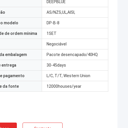
DEEPBLUE
ção
AS/NZS,UL,AISI,
o modelo
DP-B-8
de de ordem mínima
1SET
Negociável
 da embalagem
Pacote desencapado/40HQ
 entrega
30-45days
e pagamento
L/C, T/T, Western Union
e da fonte
12000houses/year