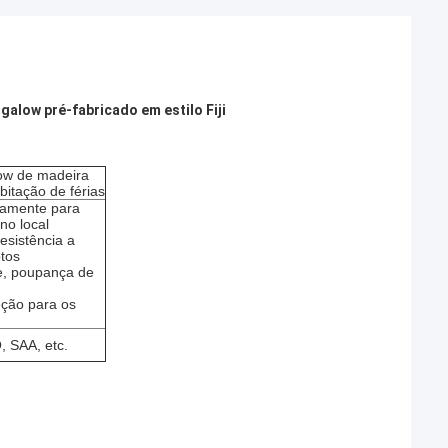
galow pré-fabricado em estilo Fiji
ow de madeira
bitação de férias
damente para
no local
resistência a
tos
e, poupança de
ção para os
, SAA, etc.