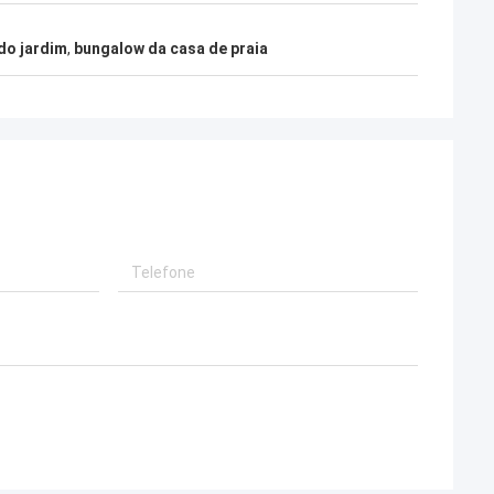
Bob
Que equipe maravilhosa, eu estou feliz
do jardim
,
bungalow da casa de praia
de Deepblue são
ser os sócios, e eu estamos igualmente
el, eu confio-os.
felizes transformar-se amigos nas vidas.