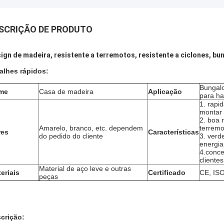
SCRIÇÃO DE PRODUTO
ign de madeira, resistente a terremotos, resistente a ciclones, bun
alhes rápidos:
Bungal
me
Casa de madeira
Aplicação
para ha
1. rapi
montar 
2. boa 
Amarelo, branco, etc. dependem
terremo
res
Características
do pedido do cliente
3. verd
energia
4.conce
clientes
Material de aço leve e outras
eriais
Certificado
CE, ISO
peças
crição: