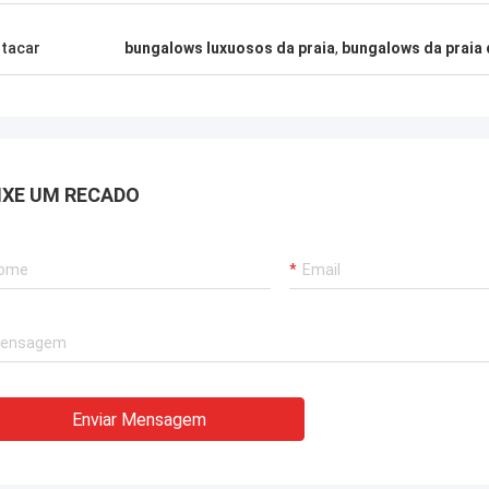
Gary
omendo altamente David de
tacar
bungalows luxuosos da praia
,
bungalows da praia 
ouse azul profundo para a procura
Os trabalhos de equipe 
vos de aço - moldado abrigando as
muito sérios e responsáv
es que podem ser enviadas em
er lugar no mundo.
IXE UM RECADO
Enviar Mensagem