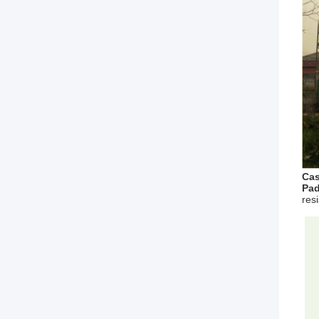
Cas
Pad
res