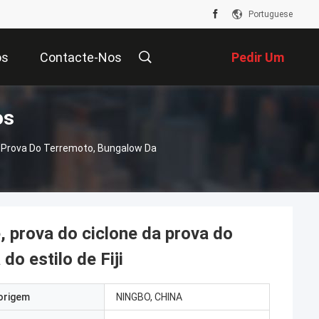
Portuguese
os
Contacte-Nos
Pedir Um
os
Orçamento
a Prova Do Terremoto, Bungalow Da
, prova do ciclone da prova do
o estilo de Fiji
origem
NINGBO, CHINA