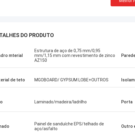
Melhor 
TALHES DO PRODUTO
Estrutura de aço de 0,75 mm/0,95
dro mterial
mm/1,15 mm com revestimento de zinco
Parede
AZ150
erial de teto
MGOBOARD/ GYPSUM LOBE+OUTROS
Isolam
ão
Laminado/madeira/ladrilho
Porta
Painel de sanduíche EPS/telhado de
hado
Outro 
aço/asfalto
Michael Cairns