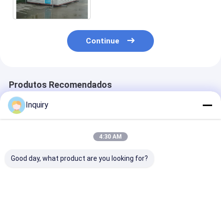
Casa Dobrável ADU
Continue
Produtos Recomendados
Inquiry
4:30 AM
Good day, what product are you looking for?
Fábrica Direct
AS US Standard
AS/US Estrutu
Prefab Light Steel
G550 Light Gauge
aço leve
Frame Casa Móvel
Steel Frame Casa
Prefabricadas
Kits Sistema
Móvel Prefabricada
móveis Kit de 
Dobrável Avó Flat
Casa Móvel Granny
panelizado Kit
Melhor preço
Melhor preço
Melhor pr
ADU
Flat ADU Casa
casa