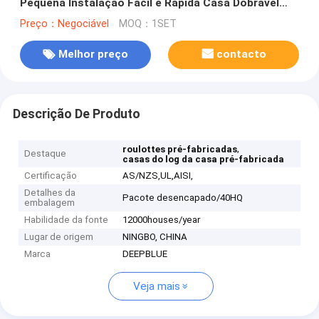
Pequena Instalação Fácil e Rápida Casa Dobrável
ADU
Preço：Negociável
MOQ：1SET
Melhor preço
contacto
Descrição De Produto
,
roulottes pré-fabricadas
Destaque
casas do log da casa pré-fabricada
Certificação
AS/NZS,UL,AISI,
Detalhes da
Pacote desencapado/40HQ
embalagem
Habilidade da fonte
12000houses/year
Lugar de origem
NINGBO, CHINA
Marca
DEEPBLUE
Veja mais