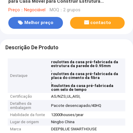
para Casa Móvel para Construir Estrutura
Doméstica​
Preço：Negociável
MOQ：2 grupos
Melhor preço
contacto
Descrição De Produto
roulottes da casa pré-fabricada da
estrutura da parede de 0.95mm
,
roulottes da casa pré-fabricada da
Destaque
placa do cimento da fibra
,
Roulottes da casa pré-fabricada
com selo de tempo
Certificação
AS/NZS,UL,AISI,
Detalhes da
Pacote desencapado/40HQ
embalagem
Habilidade da fonte
12000houses/year
Lugar de origem
Ningbo China
Marca
DEEPBLUE SMARTHOUSE