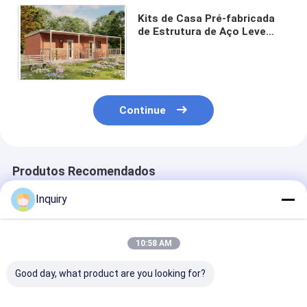
Kits de Casa Pré-fabricada
de Estrutura de Aço Leve
para Casa Móvel para
Construir Estrutura
Doméstica​
Continue
Produtos Recomendados
Inquiry
10:58 AM
Good day, what product are you looking for?
Fábrica Direct
AS US Standard
AS/US Estrutu