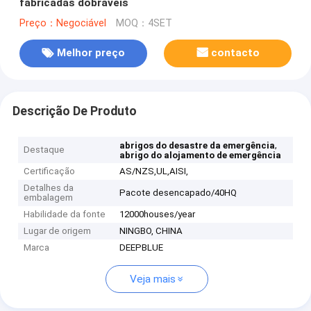
fabricadas dobráveis
Preço：Negociável
MOQ：4SET
Melhor preço
contacto
Descrição De Produto
,
abrigos do desastre da emergência
Destaque
abrigo do alojamento de emergência
Certificação
AS/NZS,UL,AISI,
Detalhes da
Pacote desencapado/40HQ
embalagem
Habilidade da fonte
12000houses/year
Lugar de origem
NINGBO, CHINA
Marca
DEEPBLUE
Veja mais