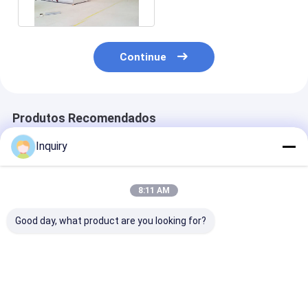
dobráveis
Continue
Produtos Recomendados
Inquiry
8:11 AM
Good day, what product are you looking for?
Hospital de
Casas pré-
Abrigo de
campanha portátil:
fabricadas com
Emergência pa
Abrigo de aço claro
estrutura de aço
Famílias, Alo
branco do fardo do
leve, cabanas de
de Emergência
calibre para a
férias no Havaí para
Portátil para
Melhor preço
Melhor preço
Melhor pr
resposta de
hotel resort
Alojamento de