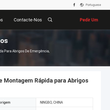
Portuguese
os
Contacte-Nos
Pedir Um
tos
Orçamento
a Para Abrigos De Emergência,
e Montagem Rápida para Abrigos
origem
NINGBO, CHINA