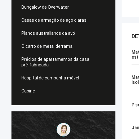
Bungalow de Overwater
Casas de armação de aço claras
Planos australianos da avó
DE
O carro de metal derrama
Mat
est
Prédios de apartamentos da casa
pré-fabricada
Mat
Hospital de campanha móvel
iso
Cabine
Pis
Jan
Michael Cairns