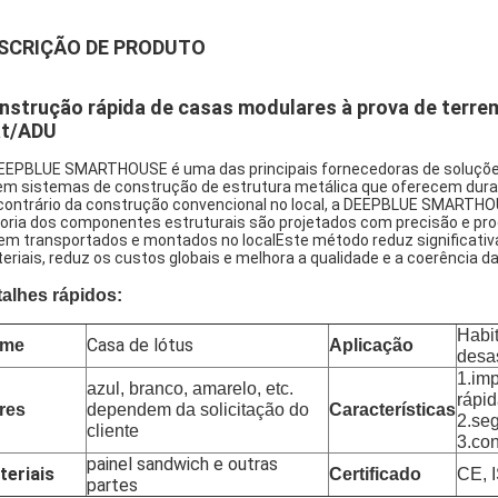
SCRIÇÃO DE PRODUTO
nstrução rápida de casas modulares à prova de terre
at/ADU
EEPBLUE SMARTHOUSE é uma das principais fornecedoras de soluções
em sistemas de construção de estrutura metálica que oferecem durabil
contrário da construção convencional no local, a DEEPBLUE SMARTHO
oria dos componentes estruturais são projetados com precisão e pro
em transportados e montados no localEste método reduz significativ
eriais, reduz os custos globais e melhora a qualidade e a coerência d
alhes rápidos:
Habi
Casa de lótus
me
Aplicação
desa
1.im
azul, branco, amarelo, etc.
rápi
res
dependem da solicitação do
Características
2.seg
cliente
3.con
painel sandwich e outras
teriais
Certificado
CE, I
partes