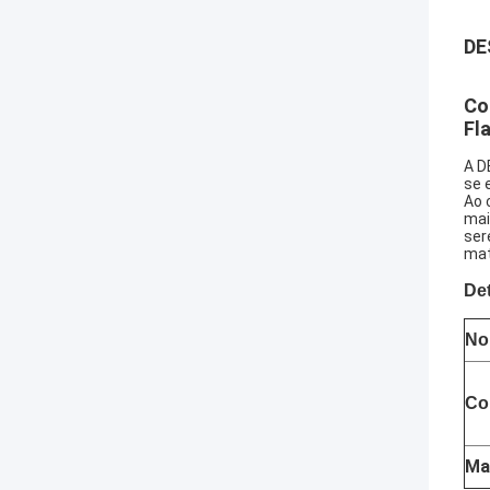
DE
Co
Fl
A D
se 
Ao 
mai
ser
mat
Det
No
Co
Ma