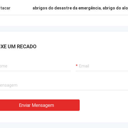
B
Gary
tacar
abrigos do desastre da emergência
,
abrigo do al
Que equipe maravilho
 trabalhos de equipe de Deepblue são
ser os sócios, e eu
to sérios e responsável, eu confio-os.
felizes transformar
IXE UM RECADO
Enviar Mensagem