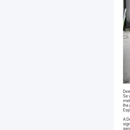
Dee
Se 
mel
lhe
Esp
A D
sig
ser