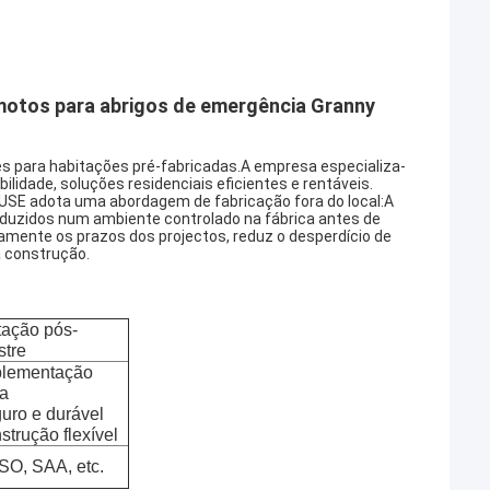
motos para abrigos de emergência Granny
 para habitações pré-fabricadas.A empresa especializa-
idade, soluções residenciais eficientes e rentáveis.
USE adota uma abordagem de fabricação fora do local:A
duzidos num ambiente controlado na fábrica antes de
amente os prazos dos projectos, reduz o desperdício de
a construção.
tação pós-
stre
plementação
da
uro e durável
strução flexível
SO, SAA, etc.