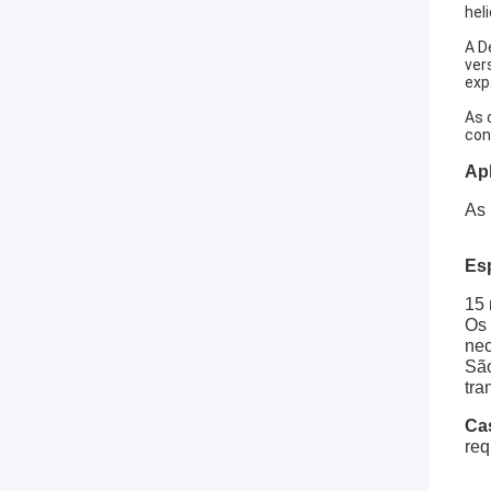
hel
A D
ver
exp
As 
con
Ap
As 
Es
15 
Os 
nec
São
tra
Ca
req