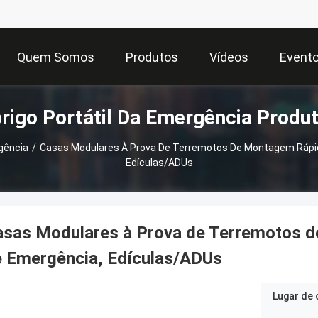
Quem Somos
Produtos
Vídeos
Event
rigo Portátil Da Emergência Produ
gência
/
Casas Modulares À Prova De Terremotos De Montagem Rápid
Edículas/ADUs
asas Modulares à Prova de Terremotos d
e Emergência, Edículas/ADUs
Lugar de 