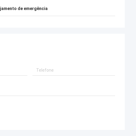
ob
Mark
ojamento de emergência
sa, eu estou feliz
Eu estou muito feliz trabalhar com
 estamos igualmente
deepblue, continuarei a cooperar no
-se amigos nas vidas.
futuro.