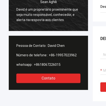
Des
Eu recomendo altamente David de
que
Smarthouse azul profundo para a procura
Os
e
dos povos de aço - moldado abrigando as
mui
soluções que podem ser enviadas em
qualquer lugar no mundo.
DE
Pessoa de Contato :
David Chen
Número de telefone :
+86-19957023962
whatsapp :
+8618067226015
Contato