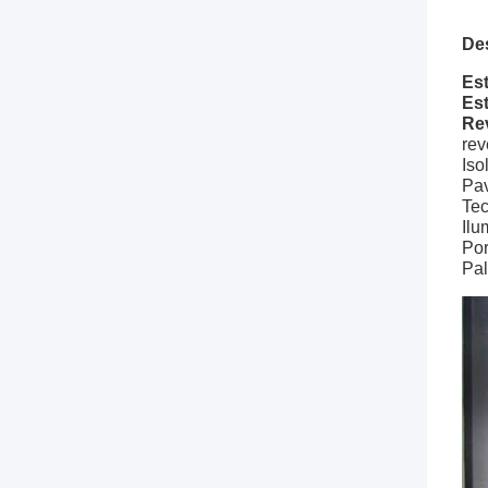
De
Est
Est
Re
rev
Iso
Pav
Tec
Ilu
Por
Pal