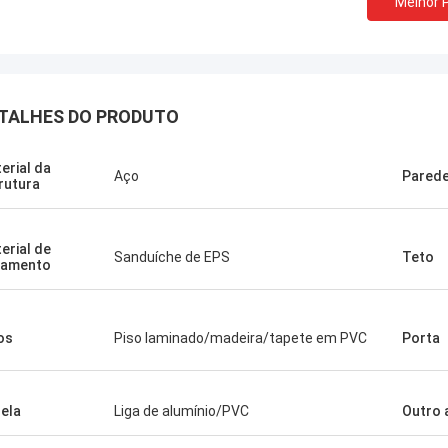
Melhor 
TALHES DO PRODUTO
erial da
Aço
Parede
rutura
erial de
Sanduíche de EPS
Teto
lamento
os
Piso laminado/madeira/tapete em PVC
Porta
ela
Liga de alumínio/PVC
Outro 