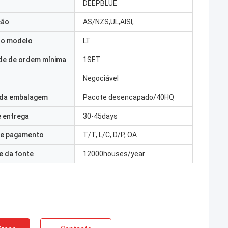
DEEPBLUE
ção
AS/NZS,UL,AISI,
o modelo
LT
de de ordem mínima
1SET
Negociável
 da embalagem
Pacote desencapado/40HQ
 entrega
30-45days
e pagamento
T/T, L/C, D/P, OA
e da fonte
12000houses/year