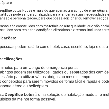
icóptero.
eepBlue Lotus House é mais do que apenas um abrigo de emergência; 
sátil que pode ser personalizada para atender às suas necessidades 
ansão e personalização, para que possa adicionar ou remover secçõ
casas são construídas com materiais de alta qualidade, que são ecol
struídas para resistir a condições climáticas extremas, incluindo ter
licações:
pessoas podem usá-lo como hotel, casa, escritório, loja e outra
pecificações
minutos para um abrigo de emergência portátil:
abrigos podem ser utilizados ligados ou separados dos camiõe
essário para utilizar vários abrigos ao mesmo tempo.
 concebidos para serem movidos de forma fácil e rápida e pod
nsporte aéreo ou helicóptero.
sa DeepBlue Lotus
É uma solução de habitação modular e mul
uisitos da melhor forma possível.